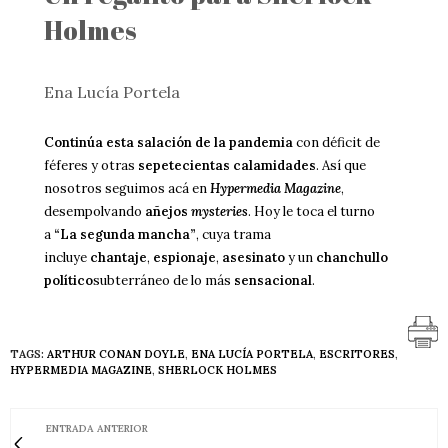
Holmes
Ena Lucía Portela
Continúa esta salación de la pandemia
con déficit de
féferes y otras
sepetecientas calamidades
. Así que
nosotros seguimos acá en
Hypermedia Magazine
,
desempolvando
añejos
mysteries
. Hoy le toca el turno
a
“La segunda mancha”
, cuya trama
incluye
chantaje
,
espionaje
,
asesinato
y un
chanchullo
político
subterráneo de lo más
sensacional
.
TAGS:
ARTHUR CONAN DOYLE
,
ENA LUCÍA PORTELA
,
ESCRITORES
,
HYPERMEDIA MAGAZINE
,
SHERLOCK HOLMES
ENTRADA ANTERIOR