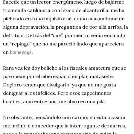
Sucede que un lector energúmeno, luego de bajarme
tremenda catilinaria con léxico de alcantarilla, me ha
picheado en tono inquisitorial, como acusándome de
alguna depravación, la preguntica de por allá arriba, la
del título. Detrás del “qué”, por cierto, venía encajado
un “repinga” que no me pareció lindo que apareciera
en
homepage
.
Rara vez les doy boliche a los fiscales amateurs que se
pavonean por el ciberespacio en plan matasiete.
Deploro tener que divulgarlo, ya que no me gusta
denigrar a los infelices. Pero esos especímenes
hostiles, aquí entre nos, me aburren una pila.
No obstante, pensándolo con cariño, en esta ocasión
me inclino a conceder que la interrogante de marras,
pese a la muy chabacana bravuconería de quien la