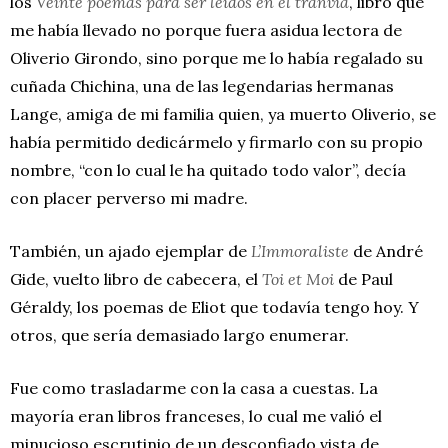
los
Veinte poemas para ser leídos en el tranvía
, libro que
me había llevado no porque fuera asidua lectora de
Oliverio Girondo, sino porque me lo había regalado su
cuñada Chichina, una de las legendarias hermanas
Lange, amiga de mi familia quien, ya muerto Oliverio, se
había permitido dedicármelo y firmarlo con su propio
nombre, “con lo cual le ha quitado todo valor”, decía
con placer perverso mi madre.
También, un ajado ejemplar de
L’Immoraliste
de André
Gide, vuelto libro de cabecera, el
Toi et Moi
de Paul
Géraldy, los poemas de Eliot que todavía tengo hoy. Y
otros, que sería demasiado largo enumerar.
Fue como trasladarme con la casa a cuestas. La
mayoría eran libros franceses, lo cual me valió el
minucioso escrutinio de un desconfiado vista de