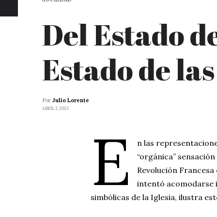
Del Estado d
Estado de las
Por
Julio Lorente
ABRIL 3, 2023
E
n las representacion
“orgánica” sensación 
Revolución Francesa d
intentó acomodarse 
simbólicas de la Iglesia, ilustra es