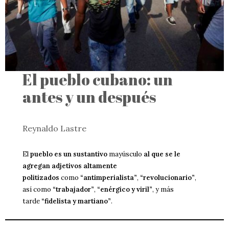
El pueblo cubano: un
antes y un después
Reynaldo Lastre
El
pueblo es un sustantivo
mayúsculo
al que se le
agregan adjetivos altamente
politizados
como
“antimperialista”
,
“revolucionario”
,
así como
“trabajador”
,
“enérgico y viril”
, y más
tarde
“fidelista y martiano”
.