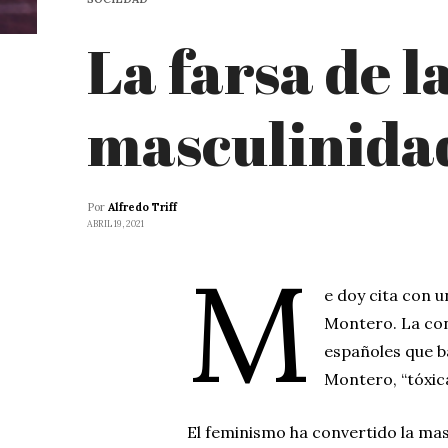
La farsa de l
masculinidad
Por
Alfredo Triff
ABRIL 19, 2021
M
e doy cita con 
Montero. La cono
españoles que ba
Montero, “tóxica
El feminismo ha convertido la mas