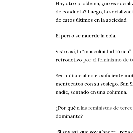
Hay otro problema, ¿no es social
de conducta? Luego, la socializa
de estos últimos en la sociedad.
El perro se muerde la cola.
Visto así, la “masculinidad tóxica
retroactivo
por el feminismo de t
Ser antisocial no es suficiente mot
mentecatos con su sosiego. San Sim
nadie, sentado en una columna.
¿Por qué a las
feministas de terce
dominante?
“Si soy así, que voy a hacer”
,
reza 