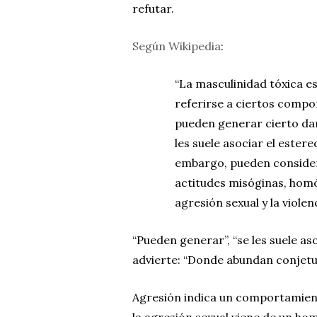
refutar.
Según Wikipedia
:
“La masculinidad tóxica e
referirse a ciertos comp
pueden generar cierto dañ
les suele asociar el ester
embargo, pueden consider
actitudes misóginas, homó
agresión sexual y la viole
“Pueden generar”, “se les suele as
advierte: “Donde abundan conjetu
Agresión indica un comportamiento
la agresión sexual viene de un hom