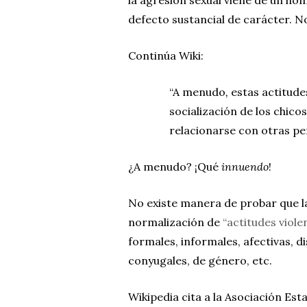
defecto sustancial de carácter. No
Continúa Wiki:
“A
menudo
,
estas actitude
socialización de los chic
relacionarse con otras pe
¿A menudo? ¡Qué
innuendo
!
No existe manera de probar que la
normalización de
“actitudes violen
formales, informales, afectivas, d
conyugales, de género, etc.
Wikipedia cita a la Asociación Est