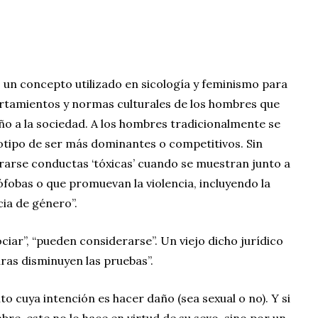
s un concepto utilizado en sicología y feminismo para
ortamientos y normas culturales de los hombres que
o a la sociedad. A los hombres tradicionalmente se
eotipo de ser más dominantes o competitivos. Sin
arse conductas ‘tóxicas’ cuando se muestran junto a
fobas o que promuevan la violencia, incluyendo la
ncia de género”.
ociar”, “pueden considerarse”. Un viejo dicho jurídico
ras disminuyen las pruebas”.
 cuya intención es hacer daño (sea sexual o no). Y si
bre, este no lo hace en virtud de su sexo, sino por un