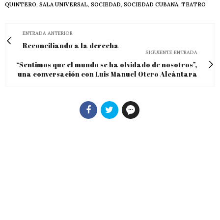
QUINTERO
,
SALA UNIVERSAL
,
SOCIEDAD
,
SOCIEDAD CUBANA
,
TEATRO
ENTRADA ANTERIOR
Reconciliando a la derecha
SIGUIENTE ENTRADA
“Sentimos que el mundo se ha olvidado de nosotros”,
una conversación con Luis Manuel Otero Alcántara