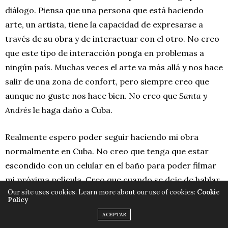
diálogo. Piensa que una persona que está haciendo
arte, un artista, tiene la capacidad de expresarse a
través de su obra y de interactuar con el otro. No creo
que este tipo de interacción ponga en problemas a
ningún país. Muchas veces el arte va más allá y nos hace
salir de una zona de confort, pero siempre creo que
aunque no guste nos hace bien. No creo que
Santa y
Andrés
le haga daño a Cuba.
Realmente espero poder seguir haciendo mi obra
normalmente en Cuba. No creo que tenga que estar
escondido con un celular en el baño para poder filmar
mi próxima película. Creo que cuando se deje de hablar
Our site uses cookies. Learn more about our use of cookies:
Cookie
de
Santa y Andrés
va a ser más fácil para mí. Pero
Policy
todavía no ha llegado ese momento. Yo trataré de
ACEPTAR
seguir siendo yo mismo, sin tener que convertirme en