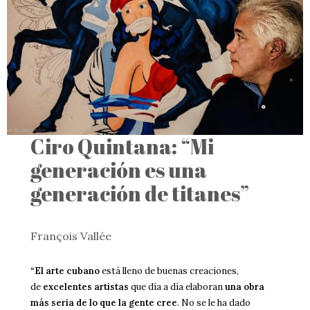
Ciro Quintana: “Mi
generación es una
generación de titanes”
François Vallée
“El arte cubano
está lleno de buenas creaciones,
de
excelentes artistas
que día a día elaboran
una obra
más seria de lo que la gente cree
. No se le ha dado