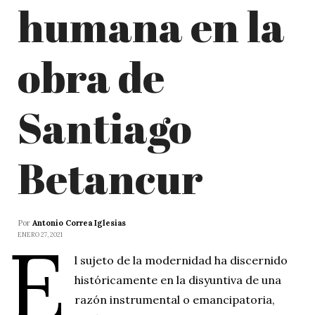
humana en la
obra de
Santiago
Betancur
Por
Antonio Correa Iglesias
E
ENERO 27, 2021
l sujeto de la modernidad ha discernido
históricamente en la disyuntiva de una
razón instrumental o emancipatoria,