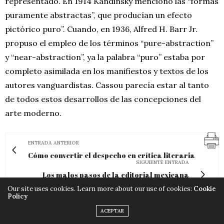
representado. En 1914 Kandinsky mencionó las “formas
puramente abstractas”, que producían un efecto
pictórico puro”. Cuando, en 1936, Alfred H. Barr Jr.
propuso el empleo de los términos “pure-abstraction”
y “near-abstraction”, ya la palabra “puro” estaba por
completo asimilada en los manifiestos y textos de los
autores vanguardistas. Cassou parecía estar al tanto
de todos estos desarrollos de las concepciones del
arte moderno.
ENTRADA ANTERIOR
Cómo convertir el despecho en crítica literaria
SIGUIENTE ENTRADA
Los malos pasos de la editorial mexicana
Malpaso en España
Our site uses cookies. Learn more about our use of cookies:
Cookie
Policy
ACEPTAR