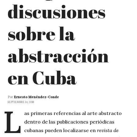
discusiones
sobre la
abstracción
en Cuba
Por
Ernesto Menéndez-Conde
SEPTIEMBRE 14, 2018
L
as primeras referencias al arte abstracto
dentro de las publicaciones periódicas
cubanas pueden localizarse en
revista de