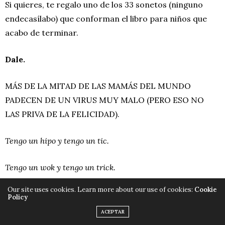
Si quieres, te regalo uno de los 33 sonetos (ninguno
endecasílabo) que conforman el libro para niños que
acabo de terminar.
Dale.
MÁS DE LA MITAD DE LAS MAMÁS DEL MUNDO
PADECEN DE UN VIRUS MUY MALO (PERO ESO NO
LAS PRIVA DE LA FELICIDAD).
Tengo un hipo y tengo un tic.
Tengo un wok y tengo un trick.
Our site uses cookies. Learn more about our use of cookies:
Cookie
Tengo un apellido (sic).
Policy
ACEPTAR
Tengo un carácter antique.