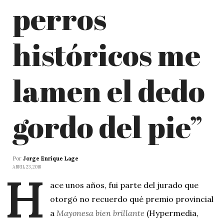
perros
históricos me
lamen el dedo
gordo del pie”
Por
Jorge Enrique Lage
ABRIL 23, 2018
H
ace unos años, fui parte del jurado que
otorgó no recuerdo qué premio provincial
a
Mayonesa bien brillante
(Hypermedia,