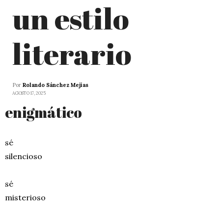
un estilo
literario
Por
Rolando Sánchez Mejías
AGOSTO 17, 2025
enigmático
sé
silencioso
sé
misterioso