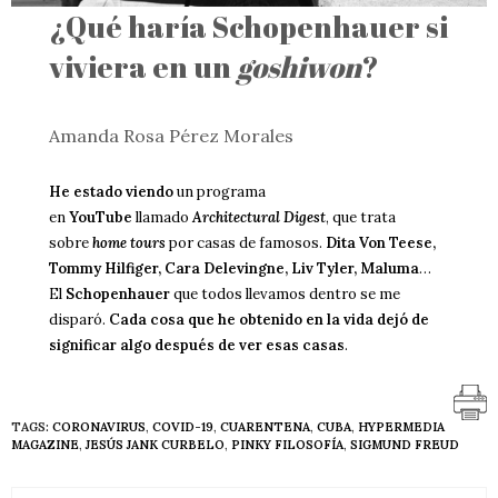
¿Qué haría Schopenhauer si
viviera en un
goshiwon
?
Amanda Rosa Pérez Morales
He estado viendo
un programa
en
YouTube
llamado
Architectural Digest
, que trata
sobre
home tours
por casas de famosos.
Dita Von Teese,
Tommy Hilfiger, Cara Delevingne, Liv Tyler, Maluma
…
El
Schopenhauer
que todos llevamos dentro se me
disparó.
Cada cosa que he obtenido en la vida dejó de
significar algo después de ver esas casas
.
TAGS:
CORONAVIRUS
,
COVID-19
,
CUARENTENA
,
CUBA
,
HYPERMEDIA
MAGAZINE
,
JESÚS JANK CURBELO
,
PINKY FILOSOFÍA
,
SIGMUND FREUD