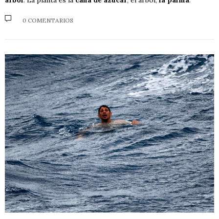
árbol
. La planta es la
caña de azúcar
; el árbol,
la palma
.
0 COMENTARIOS