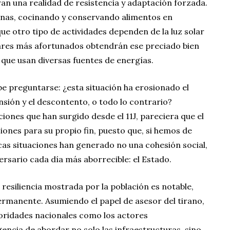
tran una realidad de resistencia y adaptación forzada.
tinas, cocinando y conservando alimentos en
ue otro tipo de actividades dependen de la luz solar
lugares más afortunados obtendrán ese preciado bien
 que usan diversas fuentes de energías.
be preguntarse: ¿esta situación ha erosionado el
nsión y el descontento, o todo lo contrario?
iones que han surgido desde el 11J, pareciera que el
iones para su propio fin, puesto que, si hemos de
icas situaciones han generado no una cohesión social,
versario cada día más aborrecible: el Estado.
l resiliencia mostrada por la población es notable,
ermanente. Asumiendo el papel de asesor del tirano,
oridades nacionales como los actores
encia de abordar no solo las infraestructuras, sino