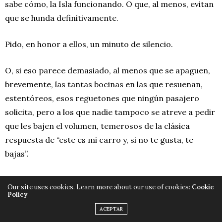
sabe cómo, la Isla funcionando. O que, al menos, evitan
que se hunda definitivamente.
Pido, en honor a ellos, un minuto de silencio.
O, si eso parece demasiado, al menos que se apaguen,
brevemente, las tantas bocinas en las que resuenan,
estentóreos, esos reguetones que ningún pasajero
solicita, pero a los que nadie tampoco se atreve a pedir
que les bajen el volumen, temerosos de la clásica
respuesta de “este es mi carro y, si no te gusta, te
bajas”.
A ver si, en el silencio consecuente, y afinando el oído,
Our site uses cookies. Learn more about our use of cookies:
Cookie
esos ases del volante y la mecánica son capaces de
Policy
detectar a tiempo ese nuevo ruidito raro que hace su
ACEPTAR
monstruo multi chapisteado. Y calcular entonces, una