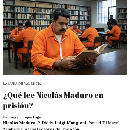
LA LUNA DE VALENCIA
¿Qué lee Nicolás Maduro en
prisión?
Por
Jorge Enrique Lage
Nicolás Maduro
, P. Diddy,
Luigi Mangioni
, Ismael ʻEl Mayoʼ
Zambada
y otros lectores del montón
.