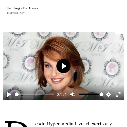
Por
Jorge De Armas
MARZO 31, 2024
P
l
a
-07:31
y
P
M
S
E
l
u
e
n
a
t
t
t
y
e
t
e
esde Hypermedia Live, el escritor y