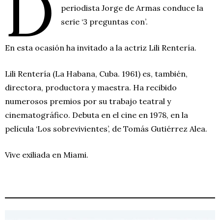
D
i
r
periodista Jorge de Armas conduce la
n
f
serie ‘3 preguntas con’.
g
u
s
l
En esta ocasión ha invitado a la actriz Lili Rentería.
l
s
Lili Rentería (La Habana, Cuba. 1961) es, también,
c
directora, productora y maestra. Ha recibido
r
numerosos premios por su trabajo teatral y
e
cinematográfico. Debuta en el cine en 1978, en la
e
película ‘Los sobrevivientes’, de Tomás Gutiérrez Alea.
n
Vive exiliada en Miami.