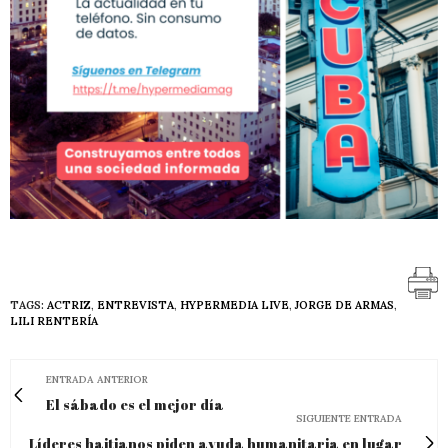
TAGS:
ACTRIZ
,
ENTREVISTA
,
HYPERMEDIA LIVE
,
JORGE DE ARMAS
,
LILI RENTERÍA
ENTRADA ANTERIOR
El sábado es el mejor día
SIGUIENTE ENTRADA
Líderes haitianos piden ayuda humanitaria en lugar