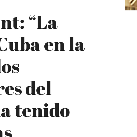
nt: “La
 Cuba en la
dos
es del
a tenido
as