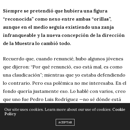
Siempre se pretendió que hubiera una figura
“reconocida” como nexo entre ambas “orillas”,
aunque en el medio seguía existiendo una zanja
infranqueable y la nueva concepción de la dirección
de la Muestra lo cambió todo.
Recuerdo que, cuando renuncié, hubo algunos jóvenes
que dijeron: “Por qué renunció, eso está mal, es como
una claudicación”; mientras que yo estaba defendiendo
lo contrario. Pero esa polémica no me interesaba. En el
fondo quería justamente eso. Lo hablé con varios, creo
que uno fue Pedro Luis Rodríguez —no sé dónde está
ahora—, con Mijaíl (Rodríguez), Marisol y alguien más.
Our site uses cookies. Learn more about our use of cookies:
Cookie
Policy
Les dije: “Ahora tenemos que pedir que sean cuatro,
ACEPTAR
cinco, pero jóvenes. Basta ya que sea un cineasta de