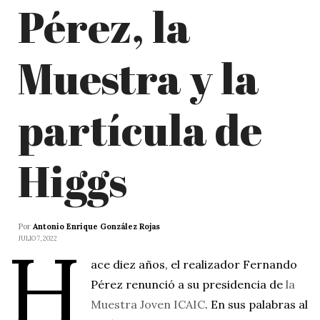
Pérez, la
Muestra y la
partícula de
Higgs
Por
Antonio Enrique González Rojas
H
JULIO 7, 2022
ace diez años, el realizador Fernando
Pérez renunció a su presidencia de
la
Muestra Joven ICAIC
. En sus palabras al