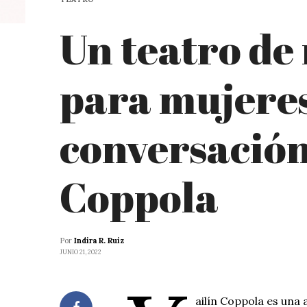
Un teatro de
para mujeres
conversación
Coppola
Por
Indira R. Ruiz
JUNIO 21, 2022
ailín Coppola es una