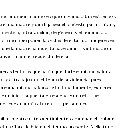
imer momento cómo es que un vínculo tan estrecho y
re una madre y una hija sea el pretexto para tratar y
doméstica
, intrafamiliar, de género y el feminicidio.
 obra se superponen las vidas de estas dos mujeres en
ya que la madre ha muerto hace años ―víctima de un
conversa con el recuerdo de ella.
eras lecturas que había que darle el mismo valor a
r y al trabajo con el tema de la violencia, pues
obre una misma balanza. Afortunadamente, eso creo
 un inicio la puesta en escena; y un reto que
ner ese armonía al crear los personajes.
equilibrio entre estos sentimientos comencé el trabajo
ta a Clara, la hija en el tiempo presente. A ella todo