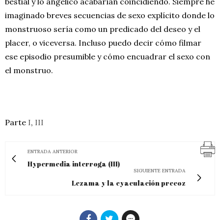
bestial y lo angélico acabarían coincidiendo. Siempre he
imaginado breves secuencias de sexo explícito donde lo
monstruoso sería como un predicado del deseo y el
placer, o viceversa. Incluso puedo decir cómo filmar
ese episodio presumible y cómo encuadrar el sexo con
el monstruo.
.
Parte
I
,
III
ENTRADA ANTERIOR
Hypermedia interroga (III)
SIGUIENTE ENTRADA
Lezama y la eyaculación precoz