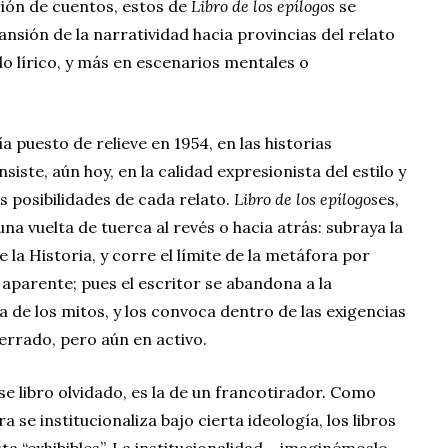
ción de cuentos, estos de
Libro de los epílogos
se
nsión de la narratividad hacia provincias del relato
lo lírico, y más en escenarios mentales o
a puesto de relieve en 1954, en las historias
siste, aún hoy, en la calidad expresionista del estilo y
s posibilidades de cada relato.
Libro de los epílogos
es,
una vuelta de tuerca al revés o hacia atrás: subraya la
 la Historia, y corre el límite de la metáfora por
aparente; pues el escritor se abandona a la
 de los mitos, y los convoca dentro de las exigencias
errado, pero aún en activo.
e libro olvidado, es la de un francotirador. Como
 se institucionaliza bajo cierta ideología, los libros
asta “exhibibles”. La institucionalidad —imaginémoslo—