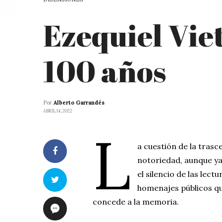
Ezequiel Vie
100 años
Por
Alberto Garrandés
ABRIL 14, 2022
L
a cuestión de la trasc
notoriedad, aunque ya
el silencio de las lect
homenajes públicos que
concede a la memoria.