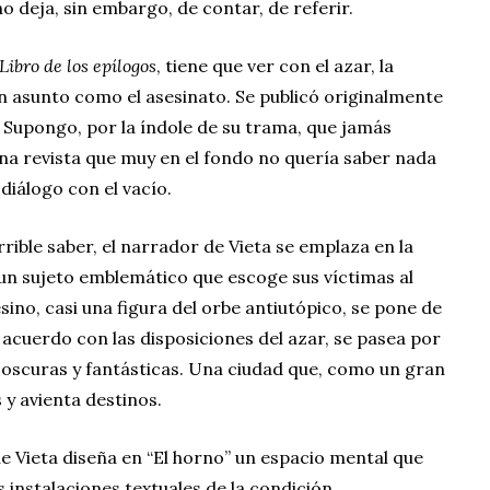
no deja, sin embargo, de contar, de referir.
Libro de los epílogos
, tiene que ver con el azar, la
un asunto como el asesinato. Se publicó originalmente
. Supongo, por la índole de su trama, que jamás
una revista que muy en el fondo no quería saber nada
l diálogo con el vacío.
rrible saber, el narrador de Vieta se emplaza en la
un sujeto emblemático que escoge sus víctimas al
esino, casi una figura del orbe antiutópico, se pone de
 acuerdo con las disposiciones del azar, se pasea por
s oscuras y fantásticas. Una ciudad que, como un gran
 y avienta destinos.
 Vieta diseña en “El horno” un espacio mental que
instalaciones textuales de la condición