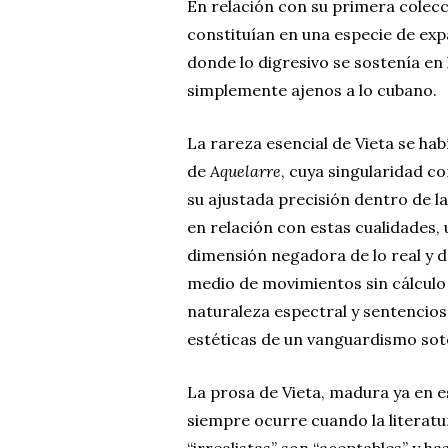
En relación con su primera colec
constituían en una especie de expa
donde lo digresivo se sostenía en 
simplemente ajenos a lo cubano.
La rareza esencial de Vieta se habí
de
Aquelarre
, cuya singularidad con
su ajustada precisión dentro de la
en relación con estas cualidades, 
dimensión negadora de lo real y de
medio de movimientos sin cálculo 
naturaleza espectral y sentenciosa
estéticas de un vanguardismo sot
La prosa de Vieta, madura ya en es
siempre ocurre cuando la literatura
“irrealistas” son “aceptables” y h