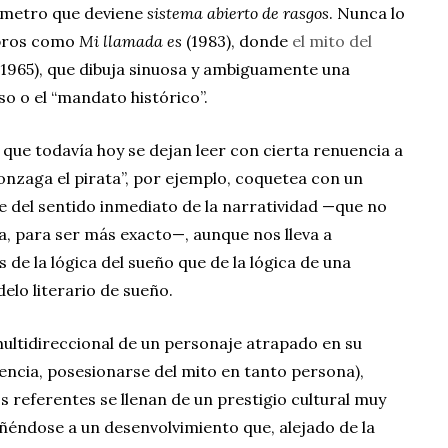
rámetro que deviene
sistema abierto de rasgos
. Nunca lo
libros como
Mi llamada es
(1983), donde
el mito del
1965), que dibuja sinuosa y ambiguamente una
o o el “mandato histórico”.
que todavía hoy se dejan leer con cierta renuencia a
onzaga el pirata”, por ejemplo, coquetea con un
 del sentido inmediato de la narratividad —que no
, para ser más exacto—, aunque nos lleva a
de la lógica del sueño que de la lógica de una
elo literario de sueño.
ultidireccional de un personaje atrapado en su
lencia, posesionarse del mito en tanto persona),
s referentes se llenan de un prestigio cultural muy
ñéndose a un desenvolvimiento que, alejado de la