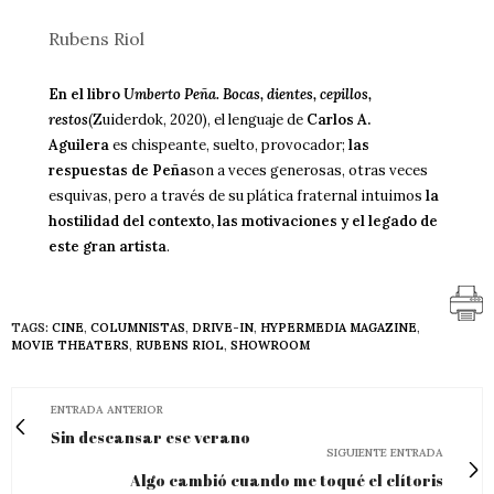
Rubens
Riol
En el libro
Umberto Peña. Bocas, dientes, cepillos,
restos
(Zuiderdok, 2020), el lenguaje de
Carlos A.
Aguilera
es chispeante, suelto, provocador;
las
respuestas de Peña
son a veces generosas, otras veces
esquivas, pero a través de su plática fraternal intuimos
la
hostilidad del contexto, las motivaciones y el legado de
este gran artista
.
TAGS:
CINE
,
COLUMNISTAS
,
DRIVE-IN
,
HYPERMEDIA MAGAZINE
,
MOVIE THEATERS
,
RUBENS RIOL
,
SHOWROOM
ENTRADA ANTERIOR
Sin descansar ese verano
SIGUIENTE ENTRADA
Algo cambió cuando me toqué el clítoris