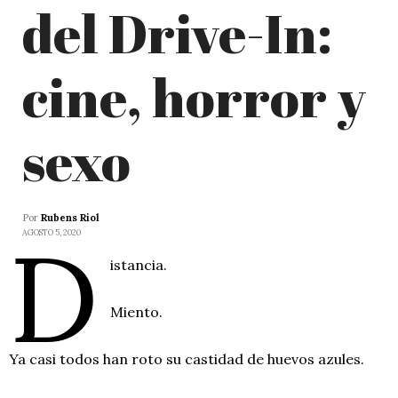
del Drive-In:
cine, horror y
sexo
Por
Rubens Riol
D
AGOSTO 5, 2020
istancia.
Miento.
Ya casi todos han roto su castidad de huevos azules.