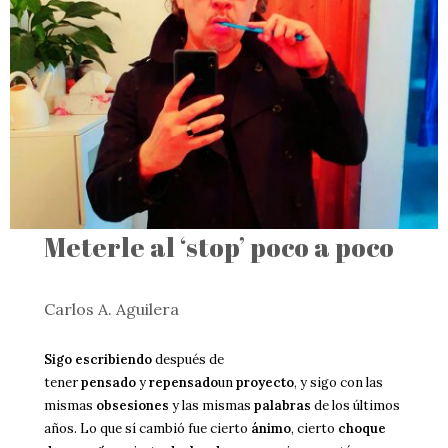
Meterle al ‘stop’ poco a poco
Carlos A. Aguilera
Sigo escribiendo
después de
tener
pensado
y
repensado
un
proyecto
, y sigo con las
mismas
obsesiones
y las mismas
palabras
de los últimos
años. Lo que sí cambió fue cierto
ánimo
, cierto
choque