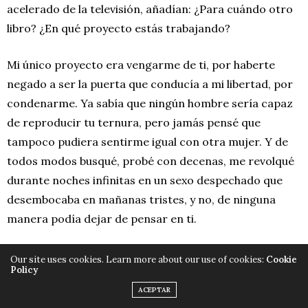
acelerado de la televisión, añadían: ¿Para cuándo otro
libro? ¿En qué proyecto estás trabajando?
Mi único proyecto era vengarme de ti, por haberte
negado a ser la puerta que conducía a mi libertad, por
condenarme. Ya sabía que ningún hombre sería capaz
de reproducir tu ternura, pero jamás pensé que
tampoco pudiera sentirme igual con otra mujer. Y de
todos modos busqué, probé con decenas, me revolqué
durante noches infinitas en un sexo despechado que
desembocaba en mañanas tristes, y no, de ninguna
manera podía dejar de pensar en ti.
Y cada día, al quedarme sola, lloraba. Te había
Our site uses cookies. Learn more about our use of cookies:
Cookie
Policy
traicionado y me había traicionado a mí. Te imaginaba
ACEPTAR
encajonada en un edificio de corte estalinista,