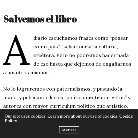
Salvemos el libro
A
diario escuchamos frases como “pensar
como país”, “salvar nuestra cultura”,
etcétera. Pero no podremos hacer nada
de eso hasta que dejemos de engañarnos
a nosotros mismos.
No lo lograremos con paternalismos, y pasando la
mano, y publicando libros “políticamente correctos” y
autores con mayor currículum político que artístico.
Libros que se pudren en los estantes de las librerías,
Our site uses cookies. Learn more about our use of cookies:
Cookie
Policy
porque a nadie les interesa.
ACEPTAR