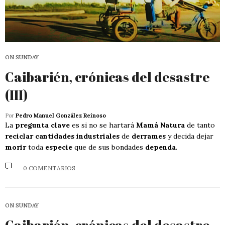
ON SUNDAY
Caibarién, crónicas del desastre
(III)
Por
Pedro Manuel González Reinoso
La
pregunta clave
es si no se hartará
Mamá Natura
de tanto
reciclar cantidades industriales
de
derrames
y decida dejar
morir
toda
especie
que de sus bondades
dependa
.
0 COMENTARIOS
ON SUNDAY
Caibarién, crónicas del desastre