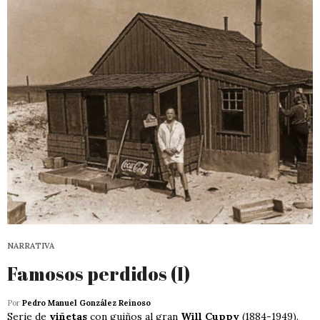
NARRATIVA
Famosos perdidos (I)
Por
Pedro Manuel González Reinoso
Serie de
viñetas
con guiños al gran
Will Cuppy
(1884-1949).