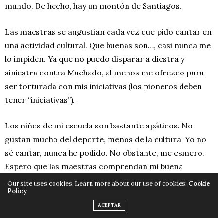
mundo. De hecho, hay un montón de Santiagos.
Las maestras se angustian cada vez que pido cantar en
una actividad cultural. Que buenas son…, casi nunca me
lo impiden. Ya que no puedo disparar a diestra y
siniestra contra Machado, al menos me ofrezco para
ser torturada con mis iniciativas (los pioneros deben
tener “iniciativas”).
Los niños de mi escuela son bastante apáticos. No
gustan mucho del deporte, menos de la cultura. Yo no
sé cantar, nunca he podido. No obstante, me esmero.
Espero que las maestras comprendan mi buena
voluntad. Quiero ser una Pionera Vanguardia. Que
mi
Our site uses cookies. Learn more about our use of cookies:
Cookie
Policy
padre comunista
se sienta orgulloso de mí. Tan
ACEPTAR
orgulloso como si ya pudiera manejar dos