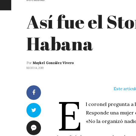
Así fue el St
Habana
Por
Maykel González Vivero
MAYO 14, 2019
Este artícu
E
l coronel pregunta a
Responde una mujer q
«No la organizó nadie