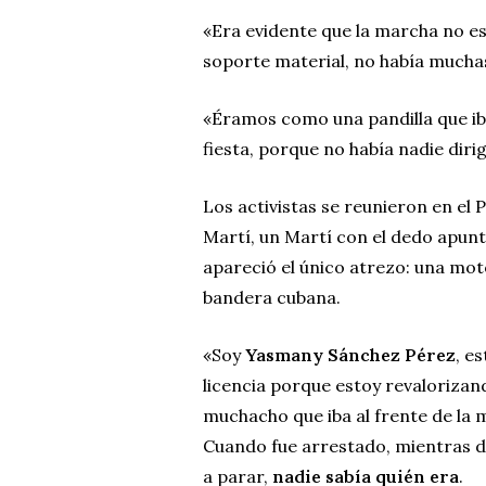
«Era evidente que la marcha no es
soporte material, no había mucha
«Éramos como una pandilla que ib
fiesta, porque no había nadie diri
Los activistas se reunieron en el 
Martí, un Martí con el dedo apunt
apareció el único atrezo: una mo
bandera cubana.
«Soy
Yasmany Sánchez Pérez
, e
licencia porque estoy revalorizand
muchacho que iba al frente de la ma
Cuando fue arrestado, mientras dis
a parar,
nadie sabía quién era
.