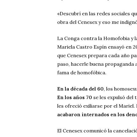
«Descubrí en las redes sociales q
obra del Cenesex y eso me indign
La Conga contra la Homofobia y l
Mariela Castro Espín ensayó en 2
que Cenesex prepara cada año p
paso, hacerle buena propaganda a 
fama de homofóbica.
En la década del 60
, los homosex
En los años 70
se les expulsó del 
les ofreció exiliarse por el Marie
acabaron internados en los den
El Cenesex comunicó la cancelaci