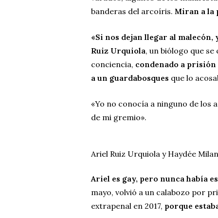
banderas del arcoíris.
Miran a la 
«Si nos dejan llegar al malecón,
Ruiz Urquiola
, un biólogo que se
conciencia,
condenado a prisión 
a un guardabosques
que lo acosab
«Yo no conocía a ninguno de los a
de mi gremio».
Ariel Ruiz Urquiola y Haydée Mila
Ariel es gay, pero nunca había 
mayo, volvió a un calabozo por pr
extrapenal en 2017,
porque estaba