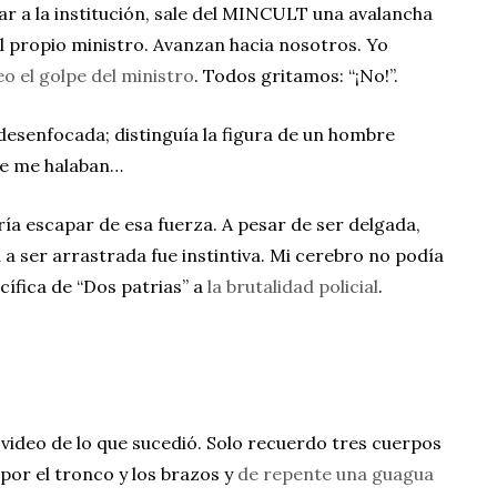
ar a la institución, sale del MINCULT una avalancha
l propio ministro. Avanzan hacia nosotros. Yo
eo el golpe del ministro
. Todos gritamos: “¡No!”.
 desenfocada; distinguía la figura de un hombre
ue me halaban…
ía escapar de esa fuerza. A pesar de ser delgada,
a a ser arrastrada fue instintiva. Mi cerebro no podía
acífica de “Dos patrias” a
la brutalidad policial
.
l video de lo que sucedió. Solo recuerdo tres cuerpos
or el tronco y los brazos y
de repente una guagua