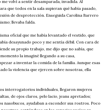
me volví a sentir desamparada, invadida. Al
ara que todos en la sala supieran qué había pasado,
esión de desprotección. Enseguida Carolina Barrero
ismo; llevaba falda.
isma oficial que me había levantado el vestido, que
había desayunado poco y me sentía débil. Con cara de
iende su propio trabajo, me dijo que no sabía, que
 momento la imaginé llegando a su casa,
pezar a inventar la comida de la familia. Aunque esas
zado la violencia que ejercen sobre nosotras, ella
s interrogatorios individuales, llegaron mujeres
 altas, de ojos claros, pelo lacio, jeans apretados;
los nasobucos, ayudaban a esconder sus rostros. Poco
nosotros, sentándose en los espacios vacíos; ya