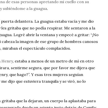
o una de esas personas apretando mi cuello con su
 y subiéndome a la guagua
.
a puerta delantera. La guagua estaba vacía y me dio
 les gritaba que no podía respirar. Me sentaron a la
guagua. Logré abrir la ventana y empecé a gritar: “¡No
i cabeza la imagen de ese grupo de hombres canosos
a, miraban el espectáculo complacidos.
a
Henry
, estaba a menos de un metro de mí en otro
irara, sentirme segura, que por favor me dijera que
enry, que hago?”. Y esas tres mujeres seguían
e dijo que estuviera tranquila y se viró, no lo
n
gritaba que la dejaran, un cuerpo la aplastaba para
esesperada desde un asiento justo detrás de Camila;