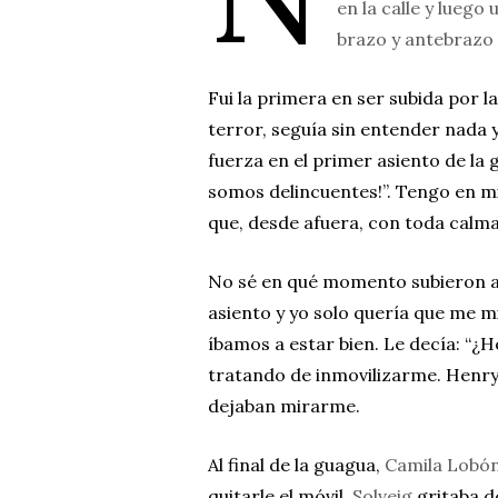
en la calle y lueg
brazo y antebrazo
Fui la primera en ser subida por l
terror, seguía sin entender nada y
fuerza en el primer asiento de la 
somos delincuentes!”. Tengo en m
que, desde afuera, con toda calm
No sé en qué momento subieron 
asiento y yo solo quería que me m
íbamos a estar bien. Le decía: “¿H
tratando de inmovilizarme. Henry m
dejaban mirarme.
Al final de la guagua,
Camila Lobó
quitarle el móvil.
Solveig
gritaba d