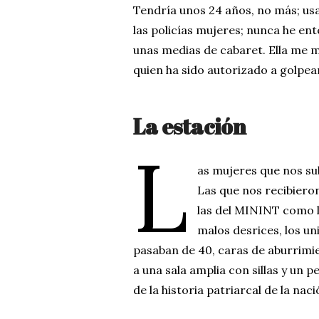
Tendría unos 24 años, no más; usa
las policías mujeres; nunca he en
unas medias de cabaret. Ella me 
quien ha sido autorizado a golpea
La estación
L
as mujeres que nos su
Las que nos recibieron
las del MININT como l
malos desrices, los u
pasaban de 40, caras de aburrimie
a una sala amplia con sillas y un
de la historia patriarcal de la naci