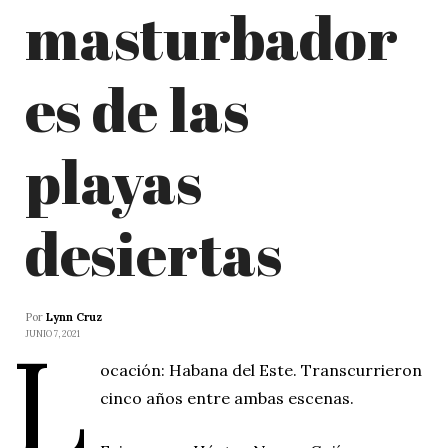
masturbador
es de las
playas
desiertas
Por
Lynn Cruz
L
JUNIO 7, 2021
ocación: Habana del Este. Transcurrieron
cinco años entre ambas escenas.