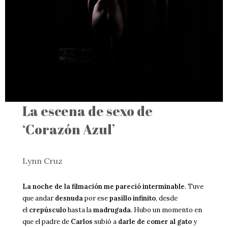
p
l
t
s
i
c
o
r
n
e
s
e
n
La escena de sexo de
‘Corazón Azul’
Lynn Cruz
La noche de la filmación me pareció interminable
. Tuve
que andar
desnuda
por ese
pasillo infinito
, desde
el
crepúsculo
hasta la
madrugada
. Hubo un momento en
que el padre de
Carlos
subió a
darle de comer al gato
y