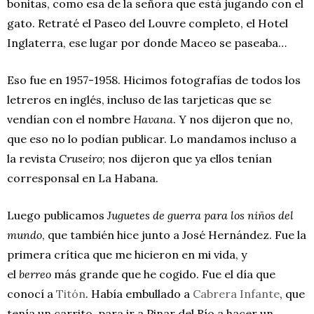
bonitas, como esa de la señora que está jugando con el
gato. Retraté el Paseo del Louvre completo, el Hotel
Inglaterra, ese lugar por donde Maceo se paseaba…
Eso fue en 1957-1958. Hicimos fotografías de todos los
letreros en inglés, incluso de las tarjeticas que se
vendían con el nombre
Havana
. Y nos dijeron que no,
que eso no lo podían publicar. Lo mandamos incluso a
la revista
Cruseiro
; nos dijeron que ya ellos tenían
corresponsal en La Habana.
Luego publicamos
Juguetes de guerra para los niños del
mundo
, que también hice junto a José Hernández. Fue la
primera crítica que me hicieron en mi vida, y
el
berreo
más grande que he cogido. Fue el día que
conocí a
Titón
. Había embullado a
Cabrera Infante
, que
tenía un carrito, para ir a Pinar del Río a hacer un