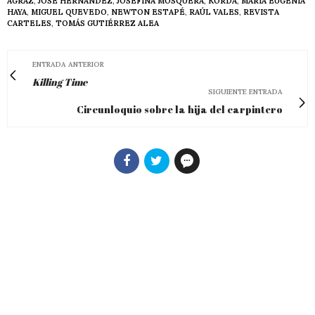
AGRAZ
,
JOSÉ HERNÁNDEZ
,
JOSEFINA MOSQUERA
,
KORDA
,
MARÍA EUGENIA
HAYA
,
MIGUEL QUEVEDO
,
NEWTON ESTAPÉ
,
RAÚL VALES
,
REVISTA
CARTELES
,
TOMÁS GUTIÉRREZ ALEA
ENTRADA ANTERIOR
Killing Time
SIGUIENTE ENTRADA
Circunloquio sobre la hija del carpintero