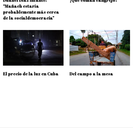
Duanel Díaz Infante:
¡Que coman cangrejo!
“Mañach estaría
probablemente más cerca
de la socialdemocracia”
El precio de la luz en Cuba
Del campo a la mesa