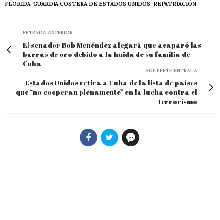
FLORIDA
,
GUARDIA COSTERA DE ESTADOS UNIDOS
,
REPATRIACIÓN
ENTRADA ANTERIOR
El senador Bob Menéndez alegará que acaparó las
barras de oro debido a la huida de su familia de
Cuba
SIGUIENTE ENTRADA
Estados Unidos retira a Cuba de la lista de países
que “no cooperan plenamente” en la lucha contra el
terrorismo