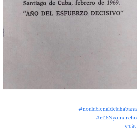
#noalabienaldelahabana
#el15Nyomarcho
#15N