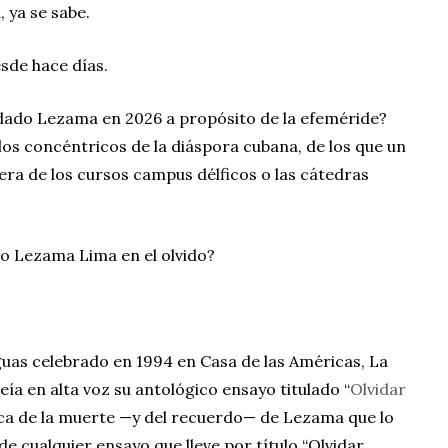
, ya se sabe.
esde hace días.
dado Lezama en 2026 a propósito de la efeméride?
ulos concéntricos de la diáspora cubana, de los que un
ra de los cursos campus délficos o las cátedras
do Lezama Lima en el olvido?
uas celebrado en 1994 en Casa de las Américas, La
ía en alta voz su antológico ensayo titulado “
Olvidar
ca de la muerte —y del recuerdo— de Lezama que lo
e cualquier ensayo que lleve por título “Olvidar