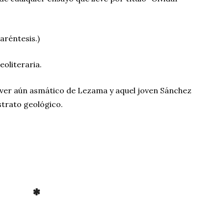
paréntesis.)
eoliteraria.
dáver aún asmático de Lezama y aquel joven Sánchez
trato geológico.
*