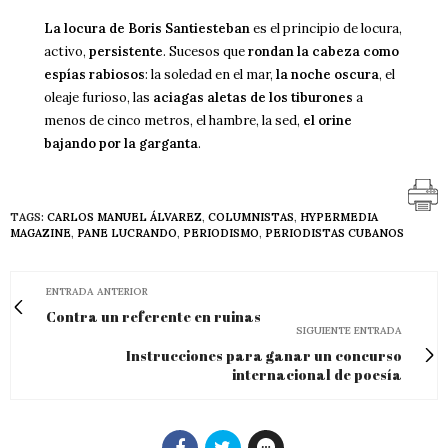
La locura de Boris Santiesteban
es el principio de locura,
activo,
persistente
. Sucesos que
rondan la cabeza como
espías rabiosos
: la soledad en el mar,
la noche oscura
, el
oleaje furioso, las
aciagas aletas de los tiburones
a
menos de cinco metros, el hambre, la sed,
el orine
bajando por la garganta
.
TAGS:
CARLOS MANUEL ÁLVAREZ
,
COLUMNISTAS
,
HYPERMEDIA
MAGAZINE
,
PANE LUCRANDO
,
PERIODISMO
,
PERIODISTAS CUBANOS
ENTRADA ANTERIOR
Contra un referente en ruinas
SIGUIENTE ENTRADA
Instrucciones para ganar un concurso
internacional de poesía