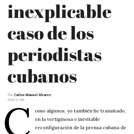
inexplicable
caso de los
periodistas
cubanos
Por
Carlos Manuel Álvarez
C
JULIO 21, 2016
omo algunos, yo también he transitado,
en la vertiginosa e inevitable
reconfiguración de la prensa cubana de