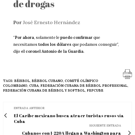
de drogas
Por
José Ernesto Hernández
“
Por ahora
, solamente le
puedo confirmar
que
necesitamos
todos los dólares
que podamos conseguir”,
dijo
el coronel Antonio de la Guardia
.
TAGS:
BÉISBOL
,
BÉISBOL CUBANO
,
COMITÉ OLÍMPICO
COLOMBIANO
,
CUBA
,
FEDERACIÓN CUBANA DE BÉISBOL PROFESIONAL
,
FEDERACIÓN CUBANA DE BÉISBOL Y SOFTBOL
,
FEPCUBE
ENTRADA ANTERIOR
El Caribe mexicano busca atraer turistas rusos vía
Cuba
SIGUIENTE ENTRADA
Cubanos con I-220A llegan a Washington para