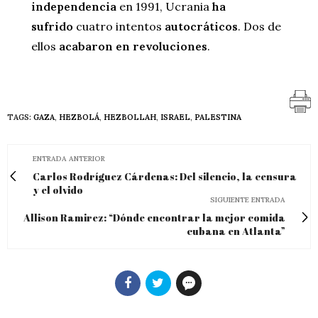
independencia
en 1991, Ucrania
ha
sufrido
cuatro intentos
autocráticos
. Dos de
ellos
acabaron en revoluciones
.
TAGS:
GAZA
,
HEZBOLÁ
,
HEZBOLLAH
,
ISRAEL
,
PALESTINA
ENTRADA ANTERIOR
Carlos Rodríguez Cárdenas: Del silencio, la censura
y el olvido
SIGUIENTE ENTRADA
Allison Ramirez: “Dónde encontrar la mejor comida
cubana en Atlanta”