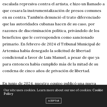
escalada represiva contra el artista, e hizo un llamado a
que cesara la instrumentalización de presos comunes
en su contra. También denunció el trato diferenciado
que las autoridades cubanas hacen de su caso, por
razones de discriminación política, privándolo de los
beneficios que le corresponden como sancionado
primario. En febrero de 2024 el Tribunal Municipal de
Artemisa había denegado la solicitud de libertad
condicional a favor de Luis Manuel, a pesar de que ya
para entonces había cumplido más de la mitad de su
condena de cinco años de privación de libertad.
En junio de 2024, nuestro equipo publicó una nueva
actualización de su caso y el de Maykel Castillo Pérez, al
Our site uses cookies. Learn more about our use of cookies:
Cookie
Policy
conmemorarse dos años del juicio a ambos, realizado
ACEPTAR
en el Tribunal Municipal de Marianao a puertas