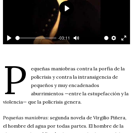
P
l
a
-03:11
y
P
M
S
E
l
u
e
n
P
a
t
t
t
y
e
t
e
equeñas maniobras contra la porfía de la
i
r
policrisis y contra la intransigencia de
n
f
pequeños y muy encadenados
g
u
aburrimientos —entre la estupefacción y la
s
l
violencia— que la policrisis genera.
l
s
Pequeñas maniobras
: segunda novela de Virgilio Piñera,
c
el hombre del agua por todas partes. El hombre de la
r