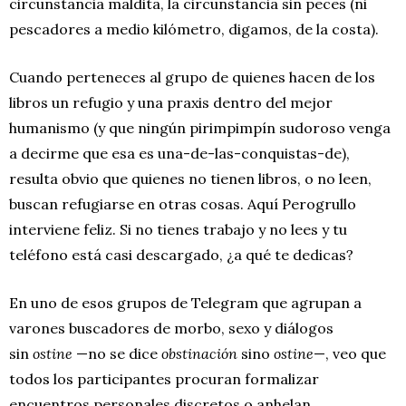
circunstancia maldita, la circunstancia sin peces (ni
e
pescadores a medio kilómetro, digamos, de la costa).
e
n
Cuando perteneces al grupo de quienes hacen de los
libros un refugio y una praxis dentro del mejor
humanismo (y que ningún pirimpimpín sudoroso venga
a decirme que esa es una-de-las-conquistas-de),
resulta obvio que quienes no tienen libros, o no leen,
buscan refugiarse en otras cosas. Aquí Perogrullo
interviene feliz. Si no tienes trabajo y no lees y tu
teléfono está casi descargado, ¿a qué te dedicas?
En uno de esos grupos de Telegram que agrupan a
varones buscadores de morbo, sexo y diálogos
sin
ostine
—no se dice
obstinación
sino
ostine
—, veo que
todos los participantes procuran formalizar
encuentros personales discretos o anhelan