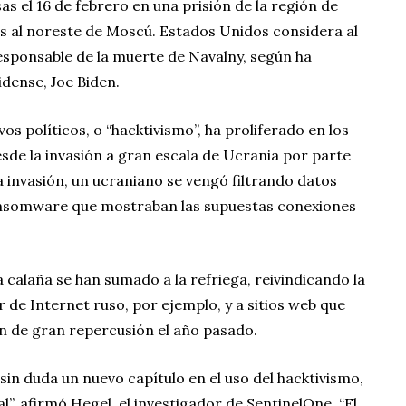
s el 16 de febrero en una prisión de la región de
s al noreste de Moscú. Estados Unidos considera al
responsable de la muerte de Navalny, según ha
dense, Joe Biden.
os políticos, o “hacktivismo”, ha proliferado en los
de la invasión a gran escala de Ucrania por parte
la invasión, un ucraniano se vengó filtrando datos
ansomware que mostraban las supuestas conexiones
calaña se han sumado a la refriega, reivindicando la
 de Internet ruso, por ejemplo, y a sitios web que
n de gran repercusión el año pasado.
sin duda un nuevo capítulo en el uso del hacktivismo,
l”, afirmó Hegel, el investigador de SentinelOne. “El