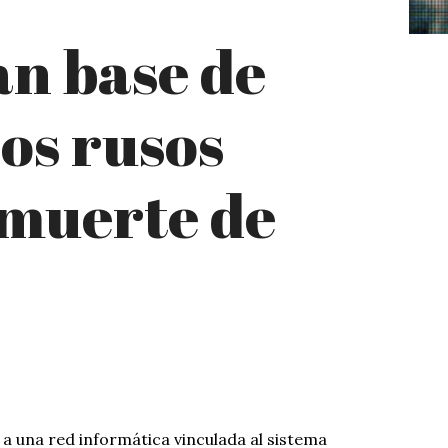
n base de
sos rusos
 muerte de
 a una red informática vinculada al sistema