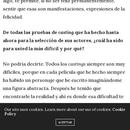
algo, te permite, si no ser feliz permanentemente,
sentir que esas son manifestaciones, expresiones de la
felicidad.
De todas las pruebas de
casting
que ha hecho hasta
ahora para la selección de sus actores, ¿cuál ha sido
para usted la más difícil y por qué?
No podría decirte. Todos los
castings
siempre son muy
difíciles, porque en cada película que he hecho siempre
ha habido un personaje que he escrito imaginándome
una figura abstracta. Después he tenido que
encontrarle la realidad y ahí es donde esa dificultad te
crea una inquietud.
Our site uses cookies. Learn more about our use of cookies:
Cookie
Policy
A mí me gusta muchísimo saber, o comprobar, si en la
ACEPTAR
realidad existe eso que imaginé cuando estaba