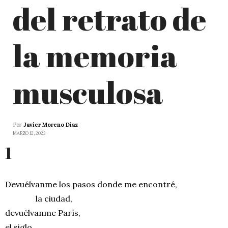
del retrato de
la memoria
musculosa
Por
Javier Moreno Díaz
MARZO 12, 2023
1
Devuélvanme los pasos donde me encontré,
la ciudad,
devuélvanme París,
el siglo,