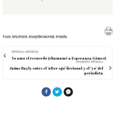
TAGS:
EFLUVIOS
,
JOAQUÍN GÁLVEZ
,
POESÍA
ENTRADA ANTERIOR
Yo amo el recuerdo (chamamé a Esperanza Gómez)
SIGUIENTE ENTRADA
Jaime Bayly entre el ‘alter ego’ ficcional y el ‘yo’ del
periodista