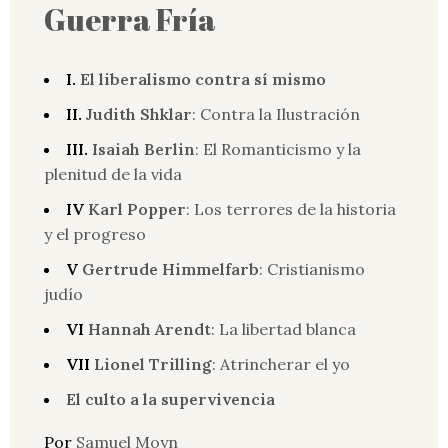
Guerra Fría
I.
El liberalismo contra sí mismo
II.
Judith Shklar
: Contra la Ilustración
III.
Isaiah Berlin
: El Romanticismo y la
plenitud de la vida
IV
Karl Popper
: Los terrores de la historia
y el progreso
V
Gertrude Himmelfarb
: Cristianismo
judío
VI
Hannah Arendt
: La libertad blanca
VII
Lionel Trilling
: Atrincherar el yo
El culto a la supervivencia
Por
Samuel Moyn