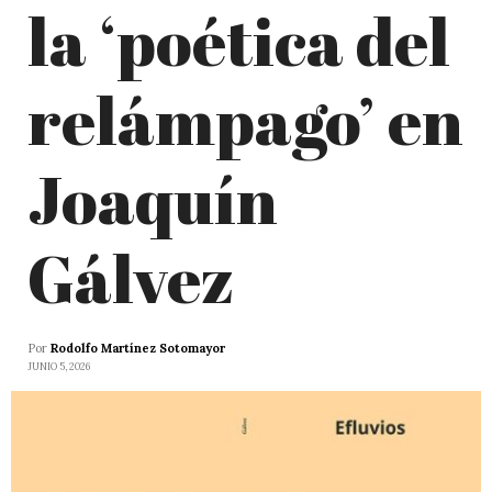
la ‘poética del
relámpago’ en
Joaquín
Gálvez
Por
Rodolfo Martínez Sotomayor
JUNIO 5, 2026