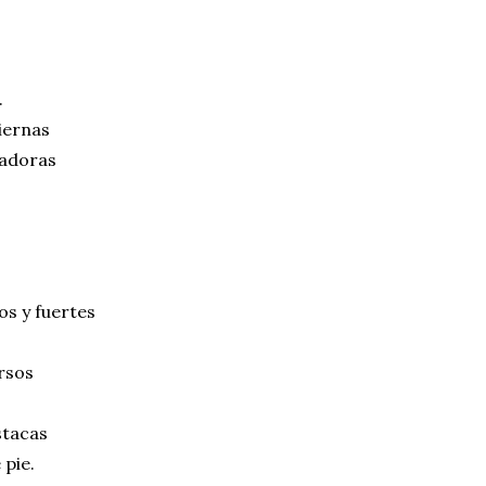
.
tiernas
 adoras
os y fuertes
rsos
estacas
 pie.