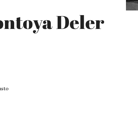
ntoya Deler
usto