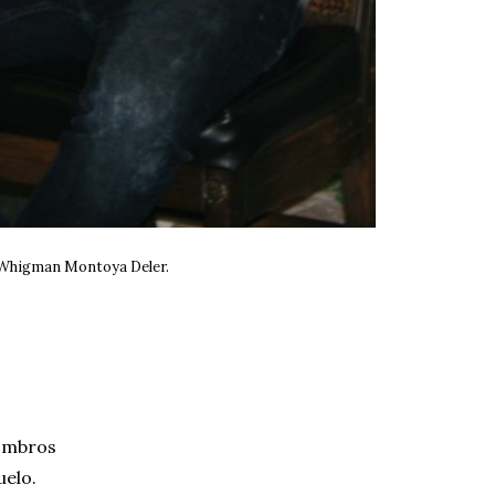
Whigman Montoya Deler.
hombros
uelo.