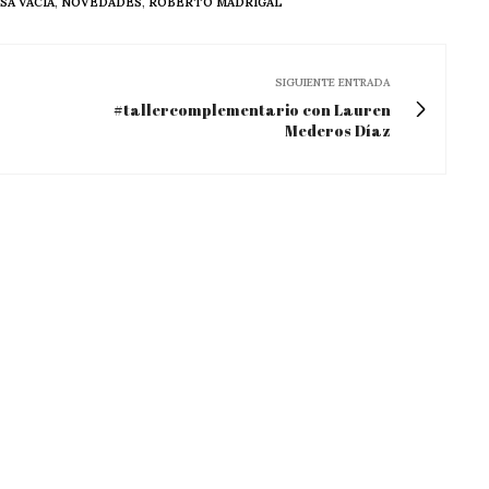
SA VACÍA
,
NOVEDADES
,
ROBERTO MADRIGAL
SIGUIENTE ENTRADA
#tallercomplementario con Lauren
Mederos Díaz