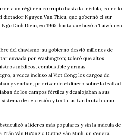
ron a un régimen corrupto hasta la médula, como lo
 el dictador Nguyen Van Thieu, que gobernó el sur
 Ngo Dinh Diem, en 1965, hasta que huyó a Taiwán en
re del chavismo: su gobierno desvió millones de
tar enviada por Washington; toleró que altos
istros médicos, combustible y armas
ro, a veces incluso al Viet Cong; los cargos de
n y vendían, priorizando el dinero sobre la lealtad
piaban de los campos fértiles y desalojaban a sus
 sistema de represión y torturas tan brutal como
staculizó a líderes más populares y sin la mácula de
de Trần Văn Hương o Dương Văn Minh, un general