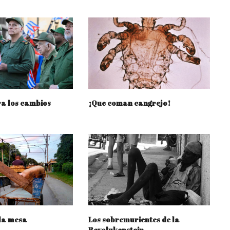
a los cambios
¡Que coman cangrejo!
la mesa
Los sobremurientes de la
Revolukenstein