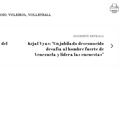
MOJO
,
VOLEIBOL
,
VOLLEYBALL
SIGUIENTE ENTRADA
 del
Kejal Vyas: “Un jubilado desconocido
desafía al hombre fuerte de
Venezuela y lidera las encuestas”