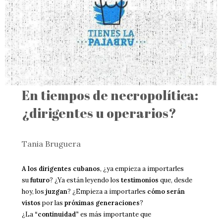
En tiempos de necropolítica:
¿dirigentes u operarios?
Tania Bruguera
A los dirigentes cubanos
, ¿ya empieza a importarles
su
futuro
? ¿Ya están leyendo los
testimonios
que, desde
hoy, los
juzgan
? ¿Empieza a importarles
cómo serán
vistos
por las
próximas generaciones
?
¿La
“continuidad”
es más importante que