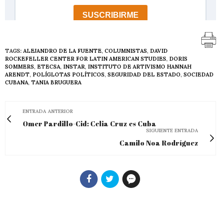
TAGS:
ALEJANDRO DE LA FUENTE
,
COLUMNISTAS
,
DAVID
ROCKEFELLER CENTER FOR LATIN AMERICAN STUDIES
,
DORIS
SOMMERS
,
ETECSA
,
INSTAR
,
INSTITUTO DE ARTIVISMO HANNAH
ARENDT
,
POLÍGLOTAS POLÍTICOS
,
SEGURIDAD DEL ESTADO
,
SOCIEDAD
CUBANA
,
TANIA BRUGUERA
ENTRADA ANTERIOR
Omer Pardillo-Cid: Celia Cruz es Cuba
SIGUIENTE ENTRADA
Camilo Noa Rodríguez