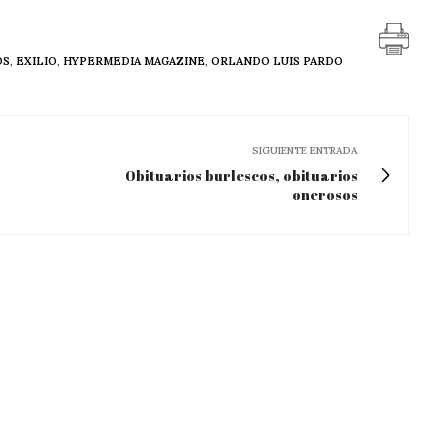
OS
,
EXILIO
,
HYPERMEDIA MAGAZINE
,
ORLANDO LUIS PARDO
SIGUIENTE ENTRADA
Obituarios burlescos, obituarios
onerosos