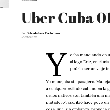
Uber Cuba 0
Por
Orlando Luis Pardo Lazo
AGOSTO 8, 2020
Y
o iba manejando en un
al lago Erie, en el mi
podría ser un viaje i
Yo manejaba sin pasajero. Manej
a cualquier exiliado cubano en la
de los nativos son también una ma
matadero”, escribió hace poco un
cosa, que, sin embargo, provoca